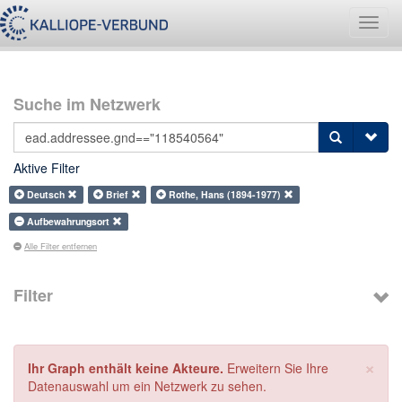
Navig
umsch
Suche im Netzwerk
Aktive Filter
Deutsch
Brief
Rothe, Hans (1894-1977)
Aufbewahrungsort
Alle Filter entfernen
Filter
×
Ihr Graph enthält keine Akteure.
Erweitern Sie Ihre
Datenauswahl um ein Netzwerk zu sehen.