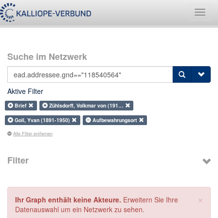
Navig
umsch
Suche im Netzwerk
Aktive Filter
Brief
Zühlsdorff, Volkmar von (191…
Goll, Yvan (1891-1950)
Aufbewahrungsort
Alle Filter entfernen
Filter
×
Ihr Graph enthält keine Akteure.
Erweitern Sie Ihre
Datenauswahl um ein Netzwerk zu sehen.