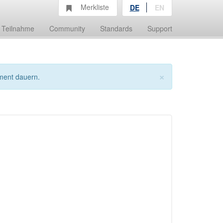
Merkliste
DE
EN
Teilnahme
Community
Standards
Support
×
ment dauern.