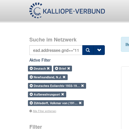
Suche im Netzwerk
I
Aktive Filter
Deutsch
Brief
Newfoundland, N.J.
Deutsches Exilarchiv 1933-19…
Aufbewahrungsort
Zühlsdorff, Volkmar von (191…
Alle Filter entfernen
Filter