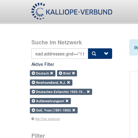
Suche im Netzwerk
I
Aktive Filter
Deutsch
Brief
Newfoundland, N.J.
Deutsches Exilarchiv 1933-19…
Aufbewahrungsort
Goll, Yvan (1891-1950)
Alle Filter entfernen
Filter