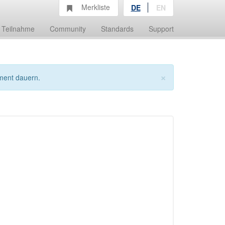
Merkliste
DE
EN
Teilnahme
Community
Standards
Support
×
ment dauern.