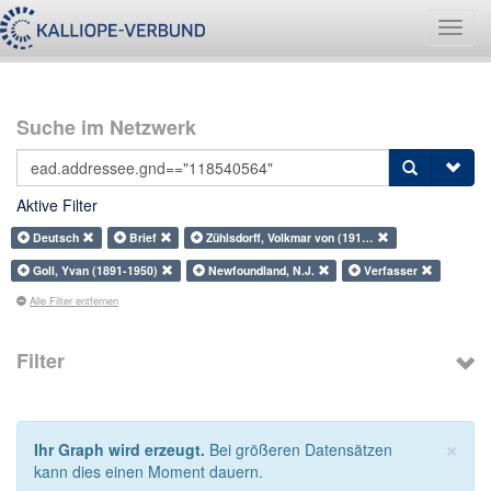
Navig
umsch
Suche im Netzwerk
Aktive Filter
Deutsch
Brief
Zühlsdorff, Volkmar von (191…
Goll, Yvan (1891-1950)
Newfoundland, N.J.
Verfasser
Alle Filter entfernen
Filter
×
Ihr Graph wird erzeugt.
Bei größeren Datensätzen
kann dies einen Moment dauern.