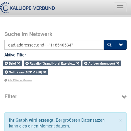
Navig
umsch
Suche im Netzwerk
Aktive Filter
Brief
Rapallo [Grand Hotel Exelsio…
Aufbewahrungsort
Goll, Yvan (1891-1950)
Alle Filter entfernen
Filter
×
Ihr Graph wird erzeugt.
Bei größeren Datensätzen
kann dies einen Moment dauern.