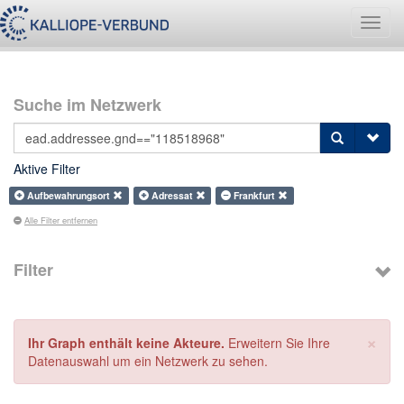
Navig
umsch
Suche im Netzwerk
Aktive Filter
Aufbewahrungsort
Adressat
Frankfurt
Alle Filter entfernen
Filter
×
Ihr Graph enthält keine Akteure.
Erweitern Sie Ihre
Datenauswahl um ein Netzwerk zu sehen.