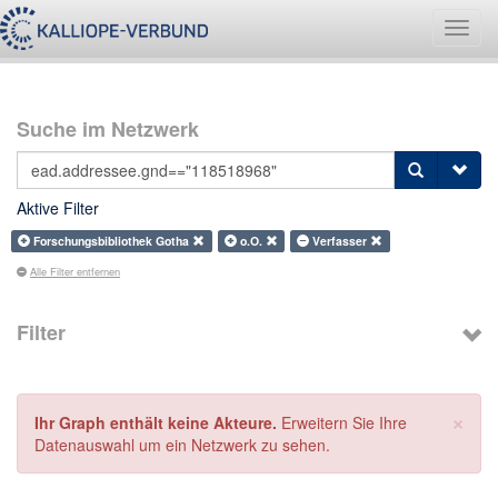
Navig
umsch
Suche im Netzwerk
Aktive Filter
Forschungsbibliothek Gotha
o.O.
Verfasser
Alle Filter entfernen
Filter
×
Ihr Graph enthält keine Akteure.
Erweitern Sie Ihre
Datenauswahl um ein Netzwerk zu sehen.