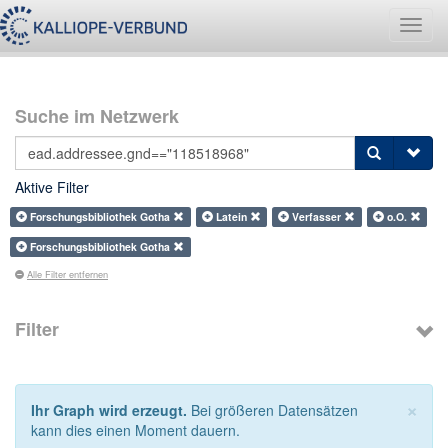
Navig
umsch
Suche im Netzwerk
Aktive Filter
Forschungsbibliothek Gotha
Latein
Verfasser
o.O.
Forschungsbibliothek Gotha
Alle Filter entfernen
Filter
×
Ihr Graph wird erzeugt.
Bei größeren Datensätzen
kann dies einen Moment dauern.