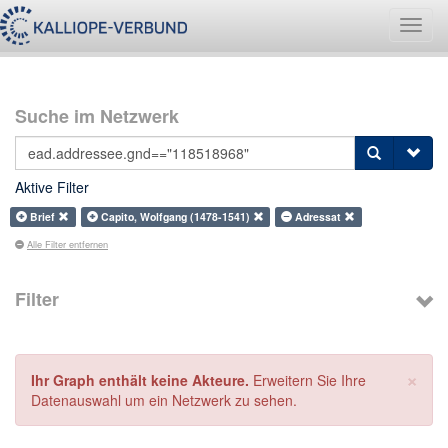
Navig
umsch
Suche im Netzwerk
Aktive Filter
Brief
Capito, Wolfgang (1478-1541)
Adressat
Alle Filter entfernen
Filter
×
Ihr Graph enthält keine Akteure.
Erweitern Sie Ihre
Datenauswahl um ein Netzwerk zu sehen.