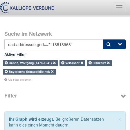
Navig
umsch
Suche im Netzwerk
Aktive Filter
Capito, Wolfgang (1478-1541)
Verfasser
Frankfurt
Bayerische Staatsbibliothek
Alle Filter entfernen
Filter
×
Ihr Graph wird erzeugt.
Bei größeren Datensätzen
kann dies einen Moment dauern.