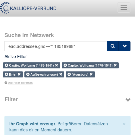
Navig
umsch
Suche im Netzwerk
Aktive Filter
Capito, Wolfgang (1478-1541)
Capito, Wolfgang (1478-1541)
Brief
Aufbewahrungsort
[Augsburg]
Alle Filter entfernen
Filter
×
Ihr Graph wird erzeugt.
Bei größeren Datensätzen
kann dies einen Moment dauern.