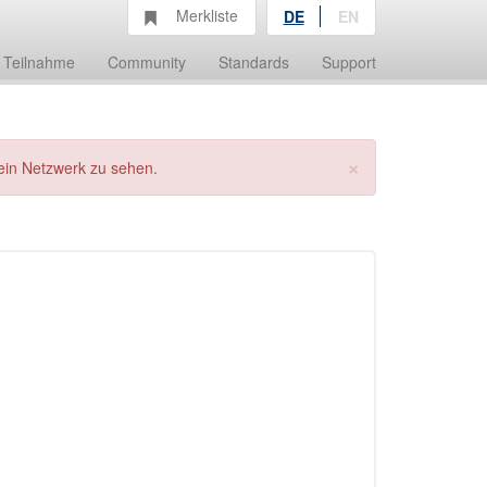
Merkliste
DE
EN
Teilnahme
Community
Standards
Support
×
ein Netzwerk zu sehen.