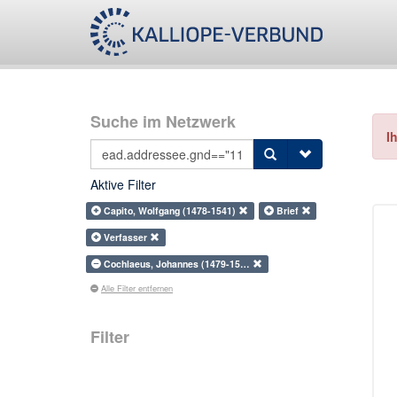
Suche im Netzwerk
I
Aktive Filter
Capito, Wolfgang (1478-1541)
Brief
Verfasser
Cochlaeus, Johannes (1479-15…
Alle Filter entfernen
Filter