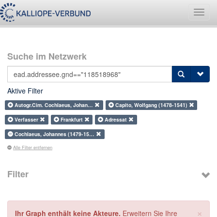
Navig
umsch
Suche im Netzwerk
Aktive Filter
Autogr.Cim. Cochlaeus, Johan…
Capito, Wolfgang (1478-1541)
Verfasser
Frankfurt
Adressat
Cochlaeus, Johannes (1479-15…
Alle Filter entfernen
Filter
×
Ihr Graph enthält keine Akteure.
Erweitern Sie Ihre