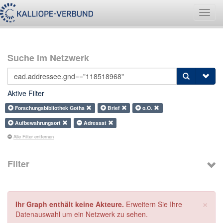
Navig
umsch
Suche im Netzwerk
Aktive Filter
Forschungsbibliothek Gotha
Brief
o.O.
Aufbewahrungsort
Adressat
Alle Filter entfernen
Filter
×
Ihr Graph enthält keine Akteure.
Erweitern Sie Ihre
Datenauswahl um ein Netzwerk zu sehen.