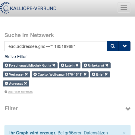
Navig
umsch
Suche im Netzwerk
Aktive Filter
Forschungsbibliothek Gotha
Latein
Unbekannt
Verfasser
Capito, Wolfgang (1478-1541)
Brief
Adressat
Alle Filter entfernen
Filter
×
Ihr Graph wird erzeugt.
Bei größeren Datensätzen