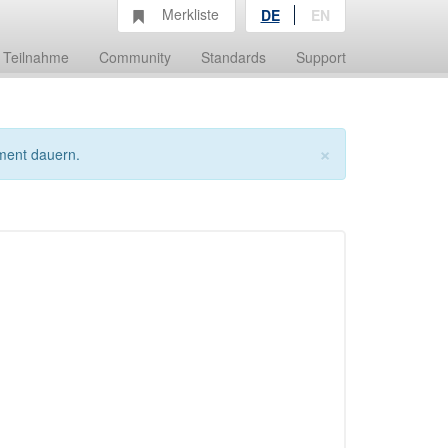
Merkliste
DE
EN
Teilnahme
Community
Standards
Support
×
ment dauern.