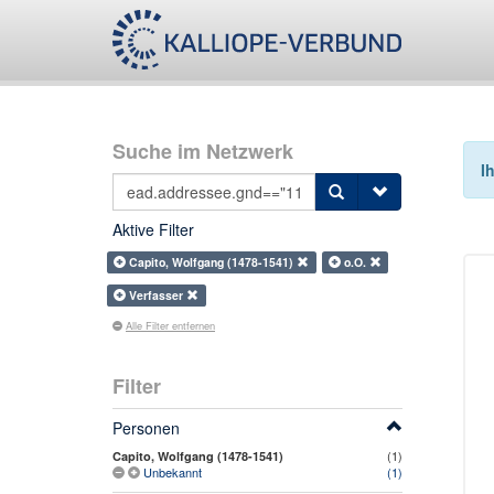
Suche im Netzwerk
I
Aktive Filter
Capito, Wolfgang (1478-1541)
o.O.
Verfasser
Alle Filter entfernen
Filter
Personen
(1)
Capito, Wolfgang (1478-1541)
Unbekannt
(1)