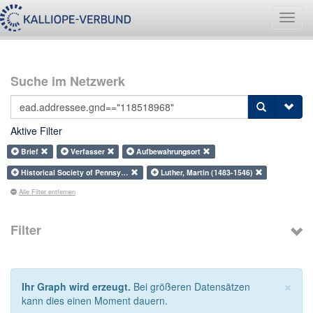
Navig
umsch
Suche im Netzwerk
Aktive Filter
Brief
Verfasser
Aufbewahrungsort
Historical Society of Pennsy…
Luther, Martin (1483-1546)
Alle Filter entfernen
Filter
×
Ihr Graph wird erzeugt.
Bei größeren Datensätzen
kann dies einen Moment dauern.