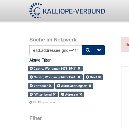
Suche im Netzwerk
I
Aktive Filter
Capito, Wolfgang (1478-1541)
Capito, Wolfgang (1478-1541)
Brief
Verfasser
Aufbewahrungsort
[Wittenberg]
Adressat
Alle Filter entfernen
Filter