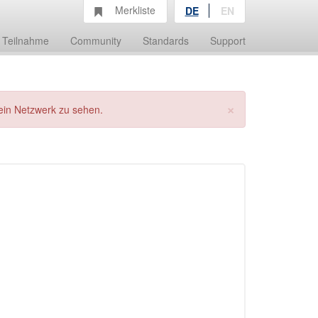
Merkliste
DE
EN
Teilnahme
Community
Standards
Support
×
ein Netzwerk zu sehen.