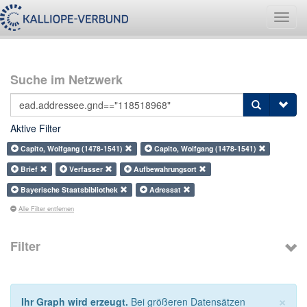
Navig
umsch
Suche im Netzwerk
Aktive Filter
Capito, Wolfgang (1478-1541)
Capito, Wolfgang (1478-1541)
Brief
Verfasser
Aufbewahrungsort
Bayerische Staatsbibliothek
Adressat
Alle Filter entfernen
Filter
×
Ihr Graph wird erzeugt.
Bei größeren Datensätzen