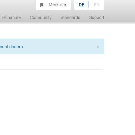
Merkliste
DE
EN
Teilnahme
Community
Standards
Support
×
ment dauern.