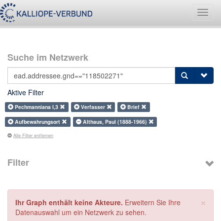
Navig
umsch
Suche im Netzwerk
Aktive Filter
Pechmanniana I,3
Verfasser
Brief
Aufbewahrungsort
Althaus, Paul (1888-1966)
Alle Filter entfernen
Filter
×
Ihr Graph enthält keine Akteure.
Erweitern Sie Ihre
Datenauswahl um ein Netzwerk zu sehen.