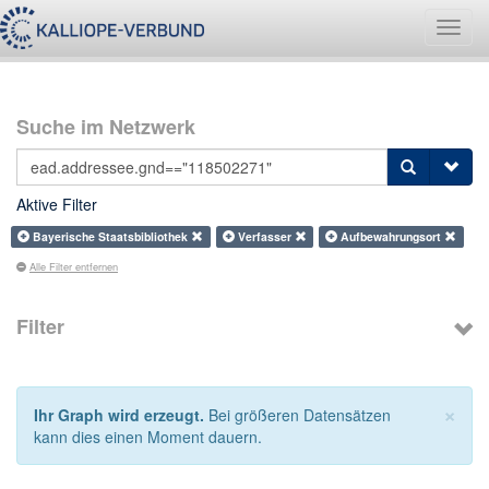
Navig
umsch
Suche im Netzwerk
Aktive Filter
Bayerische Staatsbibliothek
Verfasser
Aufbewahrungsort
Alle Filter entfernen
Filter
×
Ihr Graph wird erzeugt.
Bei größeren Datensätzen
kann dies einen Moment dauern.