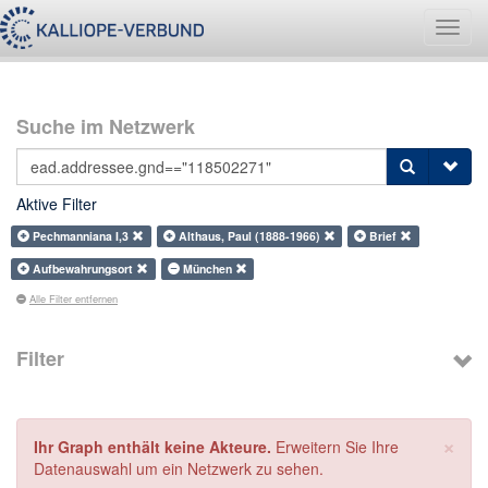
Navig
umsch
Suche im Netzwerk
Aktive Filter
Pechmanniana I,3
Althaus, Paul (1888-1966)
Brief
Aufbewahrungsort
München
Alle Filter entfernen
Filter
×
Ihr Graph enthält keine Akteure.
Erweitern Sie Ihre
Datenauswahl um ein Netzwerk zu sehen.