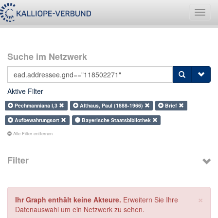
Navig
umsch
Suche im Netzwerk
Aktive Filter
Pechmanniana I,3
Althaus, Paul (1888-1966)
Brief
Aufbewahrungsort
Bayerische Staatsbibliothek
Alle Filter entfernen
Filter
×
Ihr Graph enthält keine Akteure.
Erweitern Sie Ihre
Datenauswahl um ein Netzwerk zu sehen.