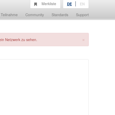
Merkliste
DE
EN
Teilnahme
Community
Standards
Support
×
ein Netzwerk zu sehen.