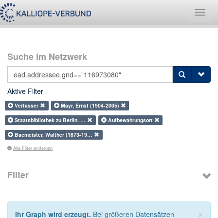
Navig
umsch
Suche im Netzwerk
Aktive Filter
Verfasser
Mayr, Ernst (1904-2005)
Staatsbibliothek zu Berlin. …
Aufbewahrungsort
Bacmeister, Walther (1873-19…
Alle Filter entfernen
Filter
×
Ihr Graph wird erzeugt.
Bei größeren Datensätzen