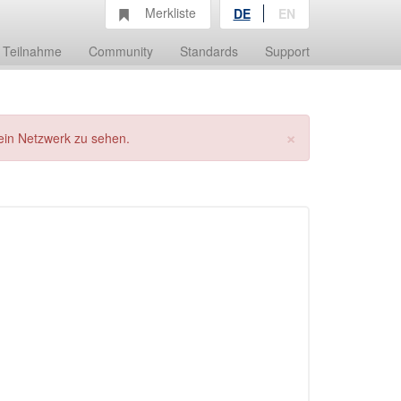
Merkliste
DE
EN
Teilnahme
Community
Standards
Support
×
ein Netzwerk zu sehen.