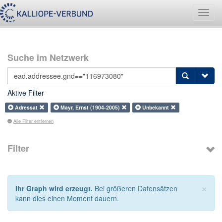
Navig
umsch
Suche im Netzwerk
Aktive Filter
Adressat
Mayr, Ernst (1904-2005)
Unbekannt
Alle Filter entfernen
Filter
×
Ihr Graph wird erzeugt.
Bei größeren Datensätzen
kann dies einen Moment dauern.