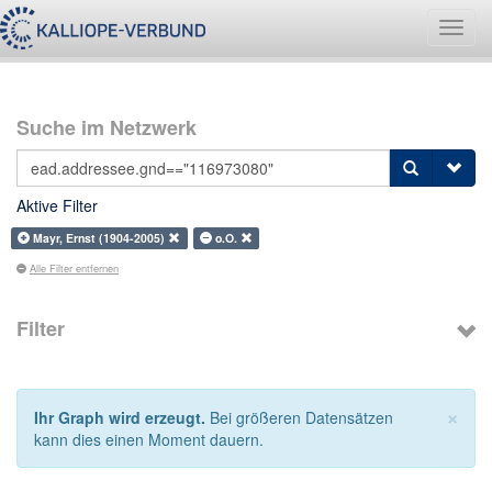
Navig
umsch
Suche im Netzwerk
Aktive Filter
Mayr, Ernst (1904-2005)
o.O.
Alle Filter entfernen
Filter
×
Ihr Graph wird erzeugt.
Bei größeren Datensätzen
kann dies einen Moment dauern.