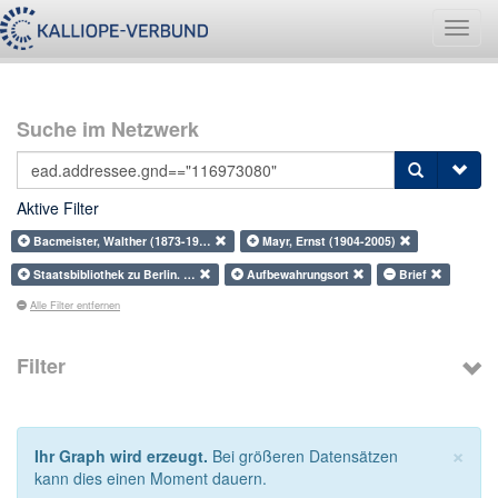
Navig
umsch
Suche im Netzwerk
Aktive Filter
Bacmeister, Walther (1873-19…
Mayr, Ernst (1904-2005)
Staatsbibliothek zu Berlin. …
Aufbewahrungsort
Brief
Alle Filter entfernen
Filter
×
Ihr Graph wird erzeugt.
Bei größeren Datensätzen
kann dies einen Moment dauern.