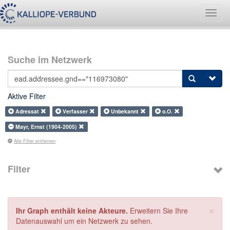
Navig
umsch
Suche im Netzwerk
Aktive Filter
Adressat
Verfasser
Unbekannt
o.O.
Mayr, Ernst (1904-2005)
Alle Filter entfernen
Filter
×
Ihr Graph enthält keine Akteure.
Erweitern Sie Ihre
Datenauswahl um ein Netzwerk zu sehen.