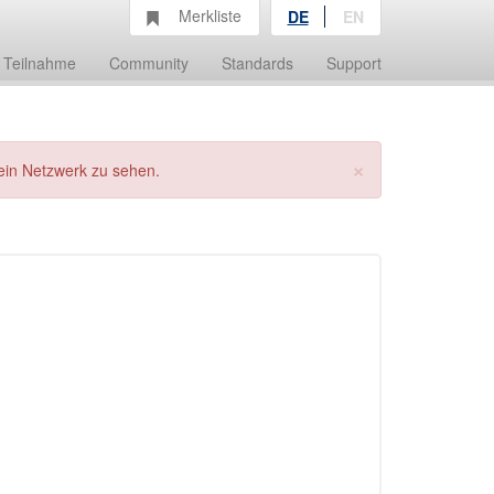
Merkliste
DE
EN
Teilnahme
Community
Standards
Support
×
ein Netzwerk zu sehen.