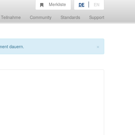
Merkliste
DE
EN
Teilnahme
Community
Standards
Support
×
ment dauern.