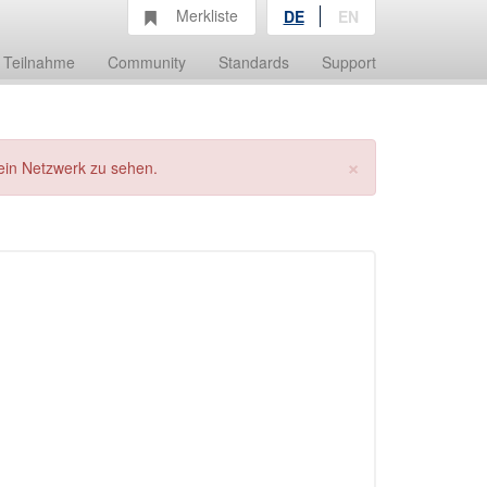
Merkliste
DE
EN
Teilnahme
Community
Standards
Support
×
ein Netzwerk zu sehen.