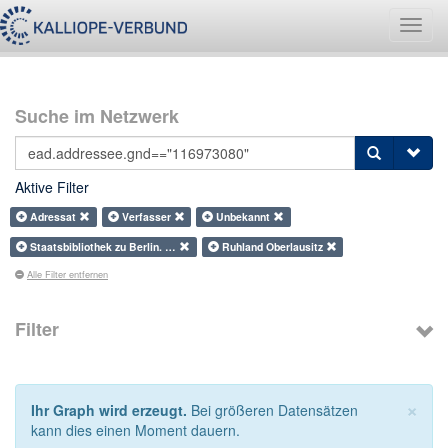
Navig
umsch
Suche im Netzwerk
Aktive Filter
Adressat
Verfasser
Unbekannt
Staatsbibliothek zu Berlin. …
Ruhland Oberlausitz
Alle Filter entfernen
Filter
×
Ihr Graph wird erzeugt.
Bei größeren Datensätzen
kann dies einen Moment dauern.