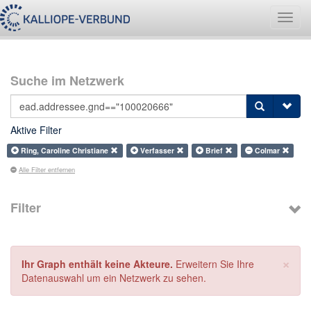
Navig
umsch
Suche im Netzwerk
Aktive Filter
Ring, Caroline Christiane
Verfasser
Brief
Colmar
Alle Filter entfernen
Filter
×
Ihr Graph enthält keine Akteure.
Erweitern Sie Ihre
Datenauswahl um ein Netzwerk zu sehen.