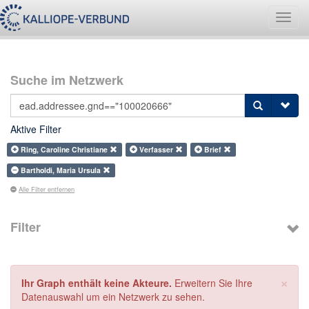
Navig
umsch
Suche im Netzwerk
Aktive Filter
Ring, Caroline Christiane
Verfasser
Brief
Bartholdi, Maria Ursula
Alle Filter entfernen
Filter
×
Ihr Graph enthält keine Akteure.
Erweitern Sie Ihre
Datenauswahl um ein Netzwerk zu sehen.