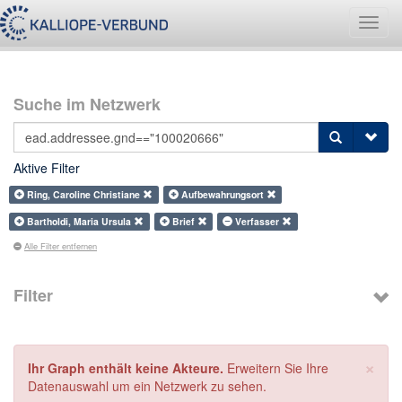
Navig
umsch
Suche im Netzwerk
Aktive Filter
Ring, Caroline Christiane
Aufbewahrungsort
Bartholdi, Maria Ursula
Brief
Verfasser
Alle Filter entfernen
Filter
×
Ihr Graph enthält keine Akteure.
Erweitern Sie Ihre
Datenauswahl um ein Netzwerk zu sehen.