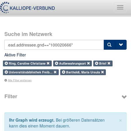
Navig
umsch
Suche im Netzwerk
Aktive Filter
Ring, Caroline Christiane
Aufbewahrungsort
Brief
Universitätsbibliothek Freib…
Bartholdi, Maria Ursula
Alle Filter entfernen
Filter
×
Ihr Graph wird erzeugt.
Bei größeren Datensätzen
kann dies einen Moment dauern.