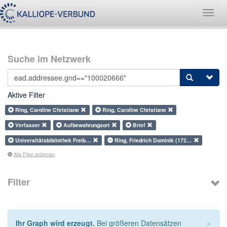
Navig
umsch
Suche im Netzwerk
Aktive Filter
Ring, Caroline Christiane
Ring, Caroline Christiane
Verfasser
Aufbewahrungsort
Brief
Universitätsbibliothek Freib…
Ring, Friedrich Dominik (172…
Alle Filter entfernen
Filter
×
Ihr Graph wird erzeugt.
Bei größeren Datensätzen