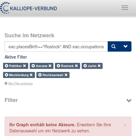
Navig
umsch
Suche im Netzwerk
Aktive Filter
Politiker
Ascona
Rostock
Jurist
Mecklenburg
Rechtsanwalt
Alle Filter entfernen
Filter
×
Ihr Graph enthält keine Akteure.
Erweitern Sie Ihre
Datenauswahl um ein Netzwerk zu sehen.