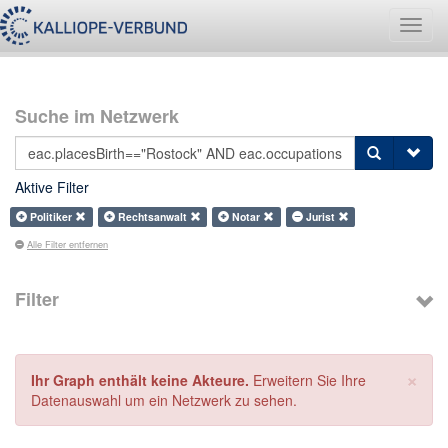
Navig
umsch
Suche im Netzwerk
Aktive Filter
Politiker
Rechtsanwalt
Notar
Jurist
Alle Filter entfernen
Filter
×
Ihr Graph enthält keine Akteure.
Erweitern Sie Ihre
Datenauswahl um ein Netzwerk zu sehen.