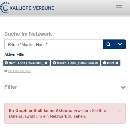
Navig
umsch
Suche im Netzwerk
Aktive Filter
Naef, Anita (1924-2000)
Macke, Hans (1908-1984)
Brief
Alle Filter entfernen
Filter
×
Ihr Graph enthält keine Akteure.
Erweitern Sie Ihre
Datenauswahl um ein Netzwerk zu sehen.