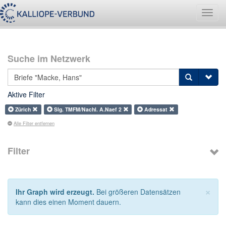
Navig
umsch
Suche im Netzwerk
Aktive Filter
Zürich
Slg. TMFM/Nachl. A.Naef 2
Adressat
Alle Filter entfernen
Filter
×
Ihr Graph wird erzeugt.
Bei größeren Datensätzen
kann dies einen Moment dauern.