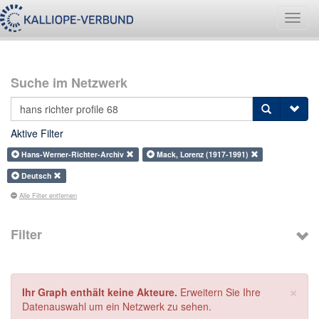
Navig
umsch
Suche im Netzwerk
Aktive Filter
Hans-Werner-Richter-Archiv
Mack, Lorenz (1917-1991)
Deutsch
Alle Filter entfernen
Filter
×
Ihr Graph enthält keine Akteure.
Erweitern Sie Ihre
Datenauswahl um ein Netzwerk zu sehen.