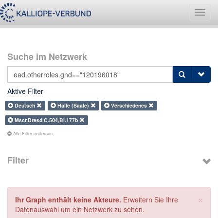
Navig
umsch
Suche im Netzwerk
Aktive Filter
Deutsch
Halle (Saale)
Verschiedenes
Mscr.Dresd.C.504,Bl.177b
Alle Filter entfernen
Filter
×
Ihr Graph enthält keine Akteure.
Erweitern Sie Ihre
Datenauswahl um ein Netzwerk zu sehen.