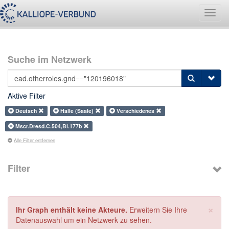
Navig
umsch
Suche im Netzwerk
Aktive Filter
Deutsch
Halle (Saale)
Verschiedenes
Mscr.Dresd.C.504,Bl.177b
Alle Filter entfernen
Filter
×
Ihr Graph enthält keine Akteure.
Erweitern Sie Ihre
Datenauswahl um ein Netzwerk zu sehen.