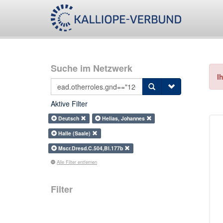
Suche im Netzwerk
I
Aktive Filter
Deutsch
Helias, Johannes
Halle (Saale)
Mscr.Dresd.C.504,Bl.177b
Alle Filter entfernen
Filter