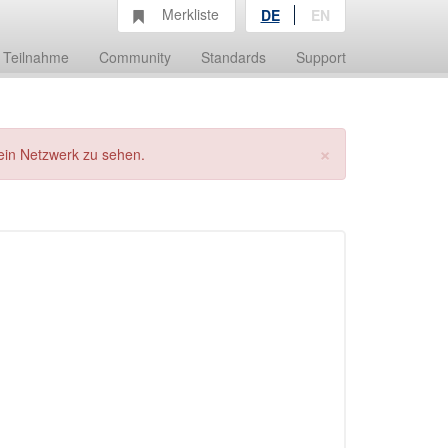
Merkliste
DE
EN
Teilnahme
Community
Standards
Support
×
ein Netzwerk zu sehen.