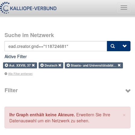
Navig
umsch
Suche im Netzwerk
Aktive Filter
Aut. XXVIII, 37
Deutsch
Staats- und Universitätsbibl…
Alle Filter entfernen
Filter
×
Ihr Graph enthält keine Akteure.
Erweitern Sie Ihre
Datenauswahl um ein Netzwerk zu sehen.